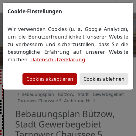
Cookie-Einstellungen
Ihr Vermessungsbüro in
Wir verwenden Cookies (u. a. Google Analytics),
Mecklenburg-Vorpommern
um die Benutzerfreundlichkeit unserer Website
Wir vermessen Ihr Grundstück
zu verbessern und sicherzustellen, dass Sie die
Vorheriges Bild
Näch
Lageplan
▪
Absteckung
▪
Bauvermessung
▪
bestmögliche Erfahrung auf unserer Website
Gebäudeeinmessung
machen.
Datenschutzerklärung
Grenzfeststellung
▪
Amtliche Auskünfte und
Auszüge
Cookies akzeptieren
Cookies ablehnen
Startseite
Baugebiete
Bebauungsplan Bützow, Stadt Gewerbegebiet
Tarnower Chaussee 5. Änderung Nr. 1
Bebauungsplan Bützow,
Stadt Gewerbegebiet
Tarnower Chaussee 5.