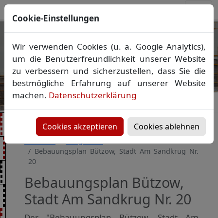
Cookie-Einstellungen
Ihr Vermessungsbüro in
Wir verwenden Cookies (u. a. Google Analytics),
Mecklenburg-Vorpommern
um die Benutzerfreundlichkeit unserer Website
Wir vermessen Ihr Grundstück
zu verbessern und sicherzustellen, dass Sie die
Vorheriges Bild
Näch
Lageplan
▪
Absteckung
▪
Bauvermessung
▪
bestmögliche Erfahrung auf unserer Website
Gebäudeeinmessung
machen.
Datenschutzerklärung
Grenzfeststellung
▪
Amtliche Auskünfte und
Auszüge
Cookies akzeptieren
Cookies ablehnen
Startseite
Baugebiete
Bebauungsplan Bützow, Stadt Am Sandkrug Nr.
20
Bebauungsplan Bützow,
Stadt Am Sandkrug Nr. 20
Der "Bebauungsplan Bützow, Stadt Am