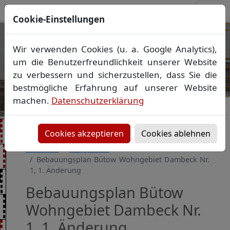
Cookie-Einstellungen
Ihr Vermessungsbüro in
Wir verwenden Cookies (u. a. Google Analytics),
Mecklenburg-Vorpommern
um die Benutzerfreundlichkeit unserer Website
Wir vermessen Ihr Grundstück
zu verbessern und sicherzustellen, dass Sie die
Vorheriges Bild
Näch
Lageplan
▪
Absteckung
▪
Bauvermessung
▪
bestmögliche Erfahrung auf unserer Website
Gebäudeeinmessung
machen.
Datenschutzerklärung
Grenzfeststellung
▪
Amtliche Auskünfte und
Auszüge
Cookies akzeptieren
Cookies ablehnen
Startseite
Baugebiete
Bebauungsplan Bütow Wohngebiet Dambeck Nr.
1, 1. Änderung
Bebauungsplan Bütow
Wohngebiet Dambeck Nr.
1, 1. Änderung