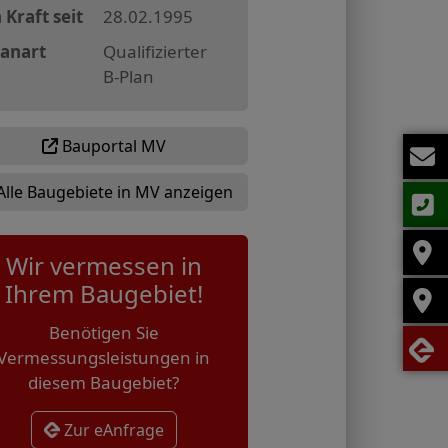
 Kraft seit
28.02.1995
lanart
Qualifizierter
B-Plan
Bauportal MV
Alle Baugebiete in MV anzeigen
Wir vermessen in
Ihrem Baugebiet!
Benötigen Sie
Vermessungsleistungen in
diesem Baugebiet?
Zur eAnfrage