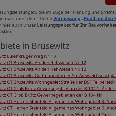
ssungs­leistungen, die im Zuge der Planung und Errich
haben wir unter dem Thema
Vermessung „Rund um den 
ir hier auch unser
Leistungspaket für Ihr Bauvorhabe
osten
.
biete in Brüsewitz
tz Eulenkruger Weg Nr. 10
tz OT Brüsewitz An den Rehwiesen Nr. 12
tz OT Brüsewitz An den Rehwiesen Nr. 12
z OT Brüsewitz Gottmannsförder Str. Ausweichsportplat
z OT Brüsewitz Wohngebiet Straße der DSF Teilbereich 
tz OT Groß Brütz Gewerbegebiet an der B 104 1. Änderu
tz OT Groß Brütz Gewerbegebiet an der B 104 Nr. 1
tz OT Herren Steinfeld Allgemeines Wohngebiet 3. Ände
tz OT Herren Steinfeld Allgemeines Wohngebiet 6. Ände
tz OT Herren Steinfeld Allgemeines Wohngebiet Nr. 6