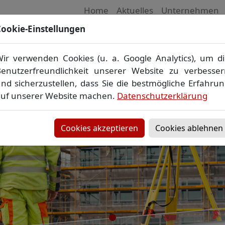
Home
Aktuelles
Unternehmen
ookie-Einstellungen
 Vermessungsbüro in Mecklenburg-Vorpom
Wir vermessen Ihr Grundstück
ir verwenden Cookies (u. a. Google Analytics), um d
plan
▪
Absteckung
▪
Bauvermessung
▪
Gebäudeeinmes
enutzerfreundlichkeit unserer Website zu verbesse
Grenzfeststellung
▪
Amtliche Auskünfte und Auszüge
nd sicherzustellen, dass Sie die bestmögliche Erfahru
uf unserer Website machen.
Datenschutzerklärung
Cookies akzeptieren
Cookies ablehnen