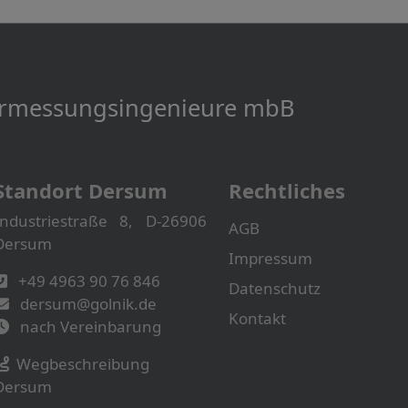
Vermessungs­­ingenieure mbB
Standort Dersum
Rechtliches
Industriestraße 8, D-26906
AGB
Dersum
Impressum
+49 4963 90 76 846
Datenschutz
dersum@golnik.de
Kontakt
nach Vereinbarung
Wegbeschreibung
Dersum