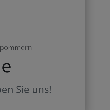
orpommern
de
en Sie uns!