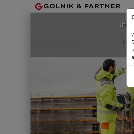
C
Ihr
W
Lage
B
u
a
Vorheriges Bild