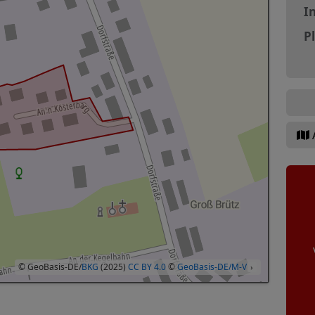
In
P
© GeoBasis-DE/
BKG
(2025)
CC BY 4.0
©
GeoBasis-DE/M-V
›