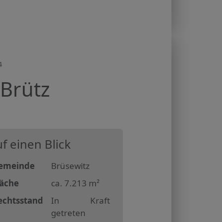
4
Brütz
f einen Blick
emeinde
Brüsewitz
läche
ca. 7.213 m²
echtsstand
In Kraft
getreten