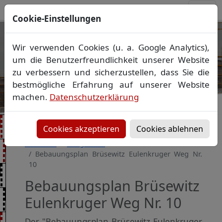
Cookie-Einstellungen
Ihr Vermessungsbüro in
Wir verwenden Cookies (u. a. Google Analytics),
Mecklenburg-Vorpommern
um die Benutzerfreundlichkeit unserer Website
Wir vermessen Ihr Grundstück
zu verbessern und sicherzustellen, dass Sie die
Vorheriges Bild
Näch
Lageplan
▪
Absteckung
▪
Bauvermessung
▪
bestmögliche Erfahrung auf unserer Website
Gebäudeeinmessung
machen.
Datenschutzerklärung
Grenzfeststellung
▪
Amtliche Auskünfte und
Auszüge
Cookies akzeptieren
Cookies ablehnen
Startseite
Baugebiete
Bebauungsplan Brüsewitz Eulenkruger Weg Nr.
10
Bebauungsplan Brüsewitz
Eulenkruger Weg Nr. 10
Der "Bebauungsplan Brüsewitz Eulenkruger