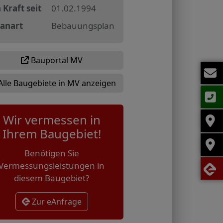
 Kraft seit
01.02.1994
lanart
Bebauungsplan
Bauportal MV
Alle Baugebiete in MV anzeigen
Wir vermessen in
Ihrem Baugebiet!
Benötigen Sie
Vermessungsleistungen in
diesem Baugebiet?
Zur eAnfrage