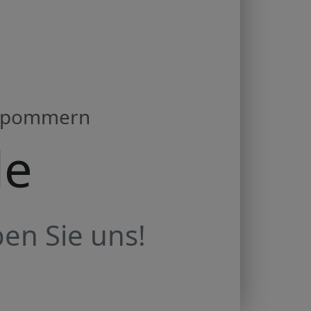
orpommern
de
en Sie uns!