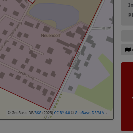
In
P
© GeoBasis-DE/
BKG
(2025)
CC BY 4.0
©
GeoBasis-DE/M-V
›