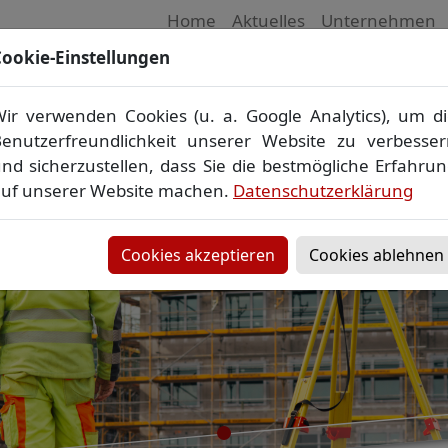
Home
Aktuelles
Unternehmen
ookie-Einstellungen
 Vermessungsbüro in Mecklenburg-Vorpom
Wir vermessen Ihr Grundstück
ir verwenden Cookies (u. a. Google Analytics), um d
plan
▪
Absteckung
▪
Bauvermessung
▪
Gebäudeeinmes
enutzerfreundlichkeit unserer Website zu verbesse
Grenzfeststellung
▪
Amtliche Auskünfte und Auszüge
nd sicherzustellen, dass Sie die bestmögliche Erfahru
uf unserer Website machen.
Datenschutzerklärung
Cookies akzeptieren
Cookies ablehnen