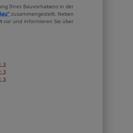
tung Ihres Bauvorhabens in der
Bau“
zusammengestellt. Neben
n
vor und informieren Sie über
. 3
. 3
. 3