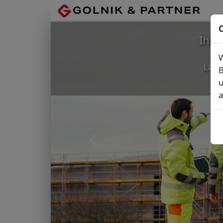
C
Ihr
W
Lage
B
u
a
Vorheriges Bild