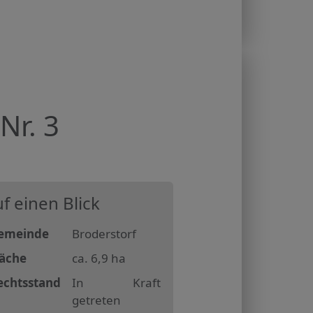
Nr. 3
f einen Blick
emeinde
Broderstorf
läche
ca. 6,9 ha
echtsstand
In Kraft
getreten