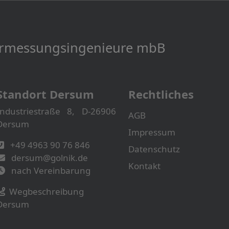
Vermessungs­­ingenieure mbB
Standort Dersum
Rechtliches
Industriestraße 8, D-26906
AGB
Dersum
Impressum
+49 4963 90 76 846
Datenschutz
dersum@golnik.de
Kontakt
nach Vereinbarung
Wegbeschreibung
Dersum