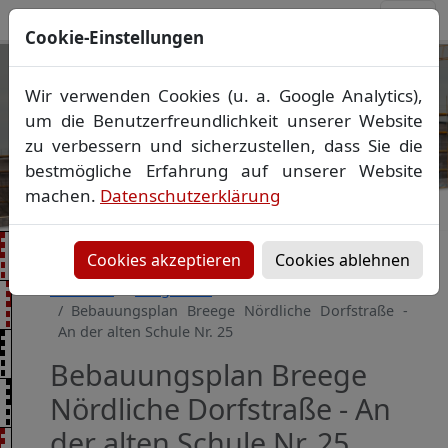
Cookie-Einstellungen
Ihr Vermessungsbüro in
Wir verwenden Cookies (u. a. Google Analytics),
Mecklenburg-Vorpommern
um die Benutzerfreundlichkeit unserer Website
Wir vermessen Ihr Grundstück
zu verbessern und sicherzustellen, dass Sie die
Vorheriges Bild
Näch
Lageplan
▪
Absteckung
▪
Bauvermessung
▪
bestmögliche Erfahrung auf unserer Website
Gebäudeeinmessung
machen.
Datenschutzerklärung
Grenzfeststellung
▪
Amtliche Auskünfte und
Auszüge
Cookies akzeptieren
Cookies ablehnen
Startseite
Baugebiete
Bebauungsplan Breege Nördliche Dorfstraße -
An der alten Schule Nr. 25
Bebauungsplan Breege
Nördliche Dorfstraße - An
der alten Schule Nr. 25