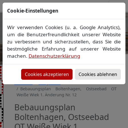
Cookie-Einstellungen
Ihr Vermessungsbüro in
Wir verwenden Cookies (u. a. Google Analytics),
Mecklenburg-Vorpommern
um die Benutzerfreundlichkeit unserer Website
Wir vermessen Ihr Grundstück
zu verbessern und sicherzustellen, dass Sie die
Vorheriges Bild
Näch
Lageplan
▪
Absteckung
▪
Bauvermessung
▪
bestmögliche Erfahrung auf unserer Website
Gebäudeeinmessung
machen.
Datenschutzerklärung
Grenzfeststellung
▪
Amtliche Auskünfte und
Auszüge
Cookies akzeptieren
Cookies ablehnen
Startseite
Baugebiete
Bebauungsplan Boltenhagen, Ostseebad OT
Weiße Wiek 1. Änderung Nr. 12
Bebauungsplan
Boltenhagen, Ostseebad
OT Weiße Wiek 1.