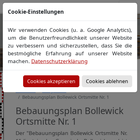
Cookie-Einstellungen
Ihr Vermessungsbüro in
Wir verwenden Cookies (u. a. Google Analytics),
Mecklenburg-Vorpommern
um die Benutzerfreundlichkeit unserer Website
Wir vermessen Ihr Grundstück
zu verbessern und sicherzustellen, dass Sie die
Vorheriges Bild
Näch
Lageplan
▪
Absteckung
▪
Bauvermessung
▪
bestmögliche Erfahrung auf unserer Website
Gebäudeeinmessung
machen.
Datenschutzerklärung
Grenzfeststellung
▪
Amtliche Auskünfte und
Auszüge
Cookies akzeptieren
Cookies ablehnen
Startseite
Baugebiete
Bebauungsplan Bollewick Ortsmitte Nr. 1
Bebauungsplan Bollewick
Ortsmitte Nr. 1
Der "Bebauungsplan Bollewick Ortsmitte Nr.