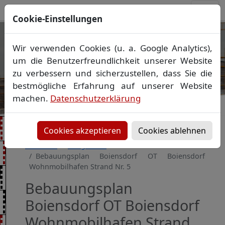
Cookie-Einstellungen
Ihr Vermessungsbüro in
Wir verwenden Cookies (u. a. Google Analytics),
Mecklenburg-Vorpommern
um die Benutzerfreundlichkeit unserer Website
Wir vermessen Ihr Grundstück
zu verbessern und sicherzustellen, dass Sie die
Vorheriges Bild
Näch
Lageplan
▪
Absteckung
▪
Bauvermessung
▪
bestmögliche Erfahrung auf unserer Website
Gebäudeeinmessung
machen.
Datenschutzerklärung
Grenzfeststellung
▪
Amtliche Auskünfte und
Auszüge
Cookies akzeptieren
Cookies ablehnen
Startseite
Baugebiete
Bebauungsplan Boiensdorf OT Boiensdorf
Wohnmobilhafen Strand Nr. 5
Bebauungsplan
Boiensdorf OT Boiensdorf
Wohnmobilhafen Strand