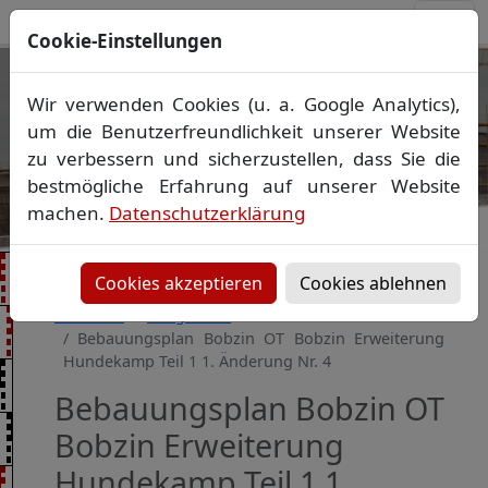
Cookie-Einstellungen
Ihr Vermessungsbüro in
Wir verwenden Cookies (u. a. Google Analytics),
Mecklenburg-Vorpommern
um die Benutzerfreundlichkeit unserer Website
Wir vermessen Ihr Grundstück
zu verbessern und sicherzustellen, dass Sie die
Vorheriges Bild
Näch
Lageplan
▪
Absteckung
▪
Bauvermessung
▪
bestmögliche Erfahrung auf unserer Website
Gebäudeeinmessung
machen.
Datenschutzerklärung
Grenzfeststellung
▪
Amtliche Auskünfte und
Auszüge
Cookies akzeptieren
Cookies ablehnen
Startseite
Baugebiete
Bebauungsplan Bobzin OT Bobzin Erweiterung
Hundekamp Teil 1 1. Änderung Nr. 4
Bebauungsplan Bobzin OT
Bobzin Erweiterung
Hundekamp Teil 1 1.