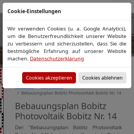
Cookie-Einstellungen
Ihr Vermessungsbüro in
Wir verwenden Cookies (u. a. Google Analytics),
Mecklenburg-Vorpommern
um die Benutzerfreundlichkeit unserer Website
Wir vermessen Ihr Grundstück
zu verbessern und sicherzustellen, dass Sie die
Vorheriges Bild
Näch
Lageplan
▪
Absteckung
▪
Bauvermessung
▪
bestmögliche Erfahrung auf unserer Website
Gebäudeeinmessung
machen.
Datenschutzerklärung
Grenzfeststellung
▪
Amtliche Auskünfte und
Auszüge
Cookies akzeptieren
Cookies ablehnen
Startseite
Baugebiete
Bebauungsplan Bobitz Photovoltaik Bobitz Nr. 14
Bebauungsplan Bobitz
Photovoltaik Bobitz Nr. 14
Der "Bebauungsplan Bobitz Photovoltaik