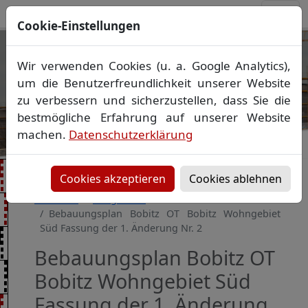
Cookie-Einstellungen
Ihr Vermessungsbüro in
Wir verwenden Cookies (u. a. Google Analytics),
Mecklenburg-Vorpommern
um die Benutzerfreundlichkeit unserer Website
Wir vermessen Ihr Grundstück
zu verbessern und sicherzustellen, dass Sie die
Vorheriges Bild
Näch
Lageplan
▪
Absteckung
▪
Bauvermessung
▪
bestmögliche Erfahrung auf unserer Website
Gebäudeeinmessung
machen.
Datenschutzerklärung
Grenzfeststellung
▪
Amtliche Auskünfte und
Auszüge
Cookies akzeptieren
Cookies ablehnen
Startseite
Baugebiete
Bebauungsplan Bobitz OT Bobitz Wohngebiet
Süd Fassung der 1. Änderung Nr. 2
Bebauungsplan Bobitz OT
Bobitz Wohngebiet Süd
Fassung der 1. Änderung