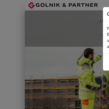
C
Ihr
W
Lage
B
u
a
Vorheriges Bild