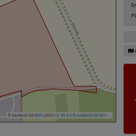
In
P
© GeoBasis-DE/
BKG
(2025)
CC BY 4.0
©
GeoBasis-DE/M-V
›