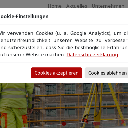
Home
Aktuelles
Unternehmen
ookie-Einstellungen
 Vermessungsbüro in Mecklenburg-Vorpom
Wir vermessen Ihr Grundstück
ir verwenden Cookies (u. a. Google Analytics), um d
plan
▪
Absteckung
▪
Bauvermessung
▪
Gebäudeeinmes
enutzerfreundlichkeit unserer Website zu verbesse
Grenzfeststellung
▪
Amtliche Auskünfte und Auszüge
nd sicherzustellen, dass Sie die bestmögliche Erfahru
uf unserer Website machen.
Datenschutzerklärung
Cookies akzeptieren
Cookies ablehnen