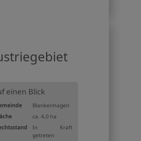
striegebiet
f einen Blick
emeinde
Blankenhagen
läche
ca. 4,0 ha
echtsstand
In Kraft
getreten