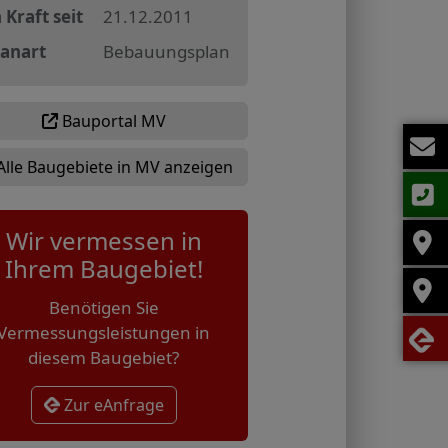
 Kraft seit
21.12.2011
lanart
Bebauungsplan
Bauportal MV
Alle Baugebiete in MV anzeigen
Wir vermessen in
Ihrem Baugebiet!
Benötigen Sie
Vermessungsleistungen in
diesem Baugebiet?
Zur eAnfrage