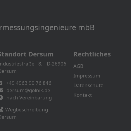
Vermessungs­­ingenieure mbB
Standort Dersum
Rechtliches
Industriestraße 8, D-26906
AGB
Dersum
Impressum
+49 4963 90 76 846
Datenschutz
dersum@golnik.de
Kontakt
nach Vereinbarung
Wegbeschreibung
Dersum