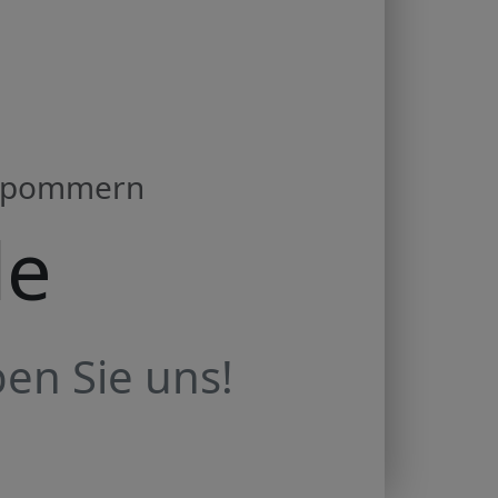
orpommern
de
en Sie uns!