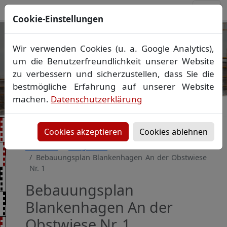
Cookie-Einstellungen
Ihr Vermessungsbüro in
Wir verwenden Cookies (u. a. Google Analytics),
Mecklenburg-Vorpommern
um die Benutzerfreundlichkeit unserer Website
Wir vermessen Ihr Grundstück
zu verbessern und sicherzustellen, dass Sie die
Vorheriges Bild
Näch
Lageplan
▪
Absteckung
▪
Bauvermessung
▪
bestmögliche Erfahrung auf unserer Website
Gebäudeeinmessung
machen.
Datenschutzerklärung
Grenzfeststellung
▪
Amtliche Auskünfte und
Auszüge
Cookies akzeptieren
Cookies ablehnen
Startseite
Baugebiete
Bebauungsplan Blankenhagen An der Obstwiese
Nr. 1
Bebauungsplan
Blankenhagen An der
Obstwiese Nr. 1