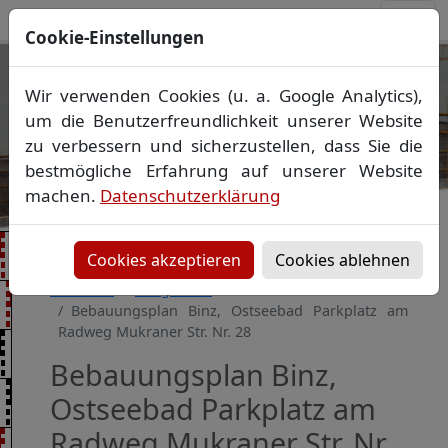
Cookie-Einstellungen
Ihr Vermessungsbüro in
Wir verwenden Cookies (u. a. Google Analytics),
Mecklenburg-Vorpommern
um die Benutzerfreundlichkeit unserer Website
Wir vermessen Ihr Grundstück
zu verbessern und sicherzustellen, dass Sie die
Vorheriges Bild
Näch
Lageplan
▪
Absteckung
▪
Bauvermessung
▪
bestmögliche Erfahrung auf unserer Website
Gebäudeeinmessung
machen.
Datenschutzerklärung
Grenzfeststellung
▪
Amtliche Auskünfte und
Auszüge
Cookies akzeptieren
Cookies ablehnen
Startseite
Baugebiete
Bebauungsplan Binz, Ostseebad Parkplatz am
Radweg Mukraner Str. Nr. 28
Bebauungsplan Binz,
Ostseebad Parkplatz am
Radweg Mukraner Str. Nr.