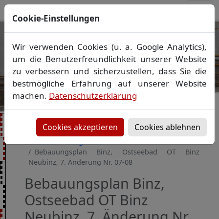
Cookie-Einstellungen
Ihr Vermessungsbüro in
Wir verwenden Cookies (u. a. Google Analytics),
Mecklenburg-Vorpommern
um die Benutzerfreundlichkeit unserer Website
Wir vermessen Ihr Grundstück
zu verbessern und sicherzustellen, dass Sie die
Vorheriges Bild
Näch
Lageplan
▪
Absteckung
▪
Bauvermessung
▪
bestmögliche Erfahrung auf unserer Website
Gebäudeeinmessung
machen.
Datenschutzerklärung
Grenzfeststellung
▪
Amtliche Auskünfte und
Auszüge
Cookies akzeptieren
Cookies ablehnen
Startseite
Baugebiete
Bebauungsplan Binz, Ostseebad OT Binz
Neubinz, 7. Änderung Nr. 07-08
Bebauungsplan Binz,
Ostseebad OT Binz
Neubinz, 7. Änderung Nr.