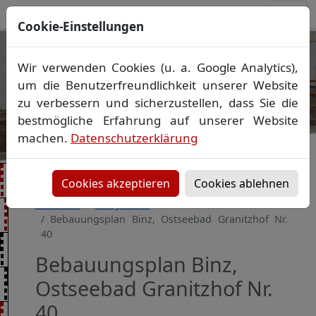
Cookie-Einstellungen
Ihr Vermessungsbüro in
Wir verwenden Cookies (u. a. Google Analytics),
Mecklenburg-Vorpommern
um die Benutzerfreundlichkeit unserer Website
Wir vermessen Ihr Grundstück
zu verbessern und sicherzustellen, dass Sie die
Vorheriges Bild
Näch
Lageplan
▪
Absteckung
▪
Bauvermessung
▪
bestmögliche Erfahrung auf unserer Website
Gebäudeeinmessung
machen.
Datenschutzerklärung
Grenzfeststellung
▪
Amtliche Auskünfte und
Auszüge
Cookies akzeptieren
Cookies ablehnen
Startseite
Baugebiete
Bebauungsplan Binz, Ostseebad Granitzhof Nr.
40
Bebauungsplan Binz,
Ostseebad Granitzhof Nr.
40