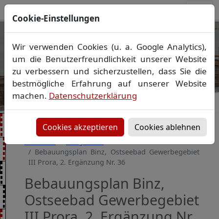
Cookie-Einstellungen
Ihr Vermessungsbüro in
Wir verwenden Cookies (u. a. Google Analytics),
Mecklenburg-Vorpommern
um die Benutzerfreundlichkeit unserer Website
Wir vermessen Ihr Grundstück
zu verbessern und sicherzustellen, dass Sie die
Vorheriges Bild
Näch
Lageplan
▪
Absteckung
▪
Bauvermessung
▪
bestmögliche Erfahrung auf unserer Website
Gebäudeeinmessung
machen.
Datenschutzerklärung
Grenzfeststellung
▪
Amtliche Auskünfte und
Auszüge
Cookies akzeptieren
Cookies ablehnen
Startseite
Baugebiete
Bebauungsplan Binz, Ostseebad Gewerbegebiet
III Prora, 2. Ergänzung Nr. 36
Bebauungsplan Binz,
Ostseebad Gewerbegebiet
III Prora, 2. Ergänzung Nr.