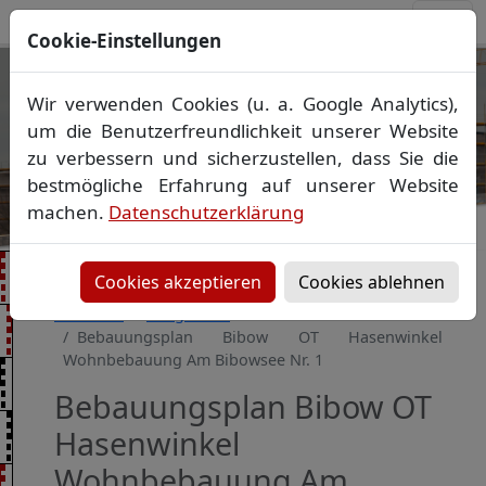
Cookie-Einstellungen
Ihr Vermessungsbüro in
Wir verwenden Cookies (u. a. Google Analytics),
Mecklenburg-Vorpommern
um die Benutzerfreundlichkeit unserer Website
Wir vermessen Ihr Grundstück
zu verbessern und sicherzustellen, dass Sie die
Vorheriges Bild
Näch
Lageplan
▪
Absteckung
▪
Bauvermessung
▪
bestmögliche Erfahrung auf unserer Website
Gebäudeeinmessung
machen.
Datenschutzerklärung
Grenzfeststellung
▪
Amtliche Auskünfte und
Auszüge
Cookies akzeptieren
Cookies ablehnen
Startseite
Baugebiete
Bebauungsplan Bibow OT Hasenwinkel
Wohnbebauung Am Bibowsee Nr. 1
Bebauungsplan Bibow OT
Hasenwinkel
Wohnbebauung Am