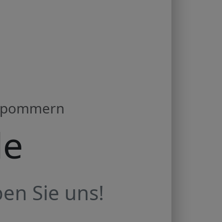
orpommern
de
en Sie uns!