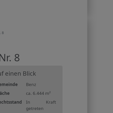
 8
r. 8
f einen Blick
emeinde
Benz
läche
ca. 6.444 m²
echtsstand
In Kraft
getreten