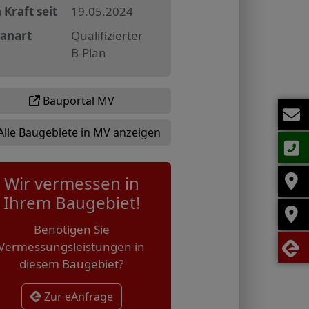
 Kraft seit
19.05.2024
lanart
Qualifizierter
B-Plan
Bauportal MV
Alle Baugebiete in MV anzeigen
Wir vermessen in
Ihrem Baugebiet!
Benötigen Sie
Vermessungsleistungen in
diesem Baugebiet?
Zur eAnfrage