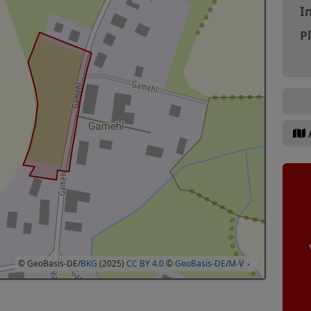
In
P
© GeoBasis-DE/
BKG
(2025)
CC BY 4.0
©
GeoBasis-DE/M-V
›