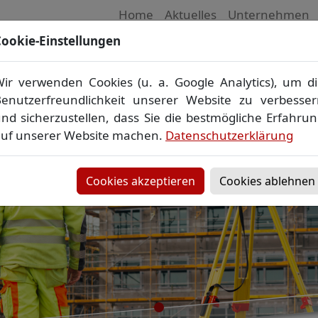
Home
Aktuelles
Unternehmen
ookie-Einstellungen
 Vermessungsbüro in Mecklenburg-Vorpom
Wir vermessen Ihr Grundstück
ir verwenden Cookies (u. a. Google Analytics), um d
plan
▪
Absteckung
▪
Bauvermessung
▪
Gebäudeeinmes
enutzerfreundlichkeit unserer Website zu verbesse
Grenzfeststellung
▪
Amtliche Auskünfte und Auszüge
nd sicherzustellen, dass Sie die bestmögliche Erfahru
uf unserer Website machen.
Datenschutzerklärung
Cookies akzeptieren
Cookies ablehnen