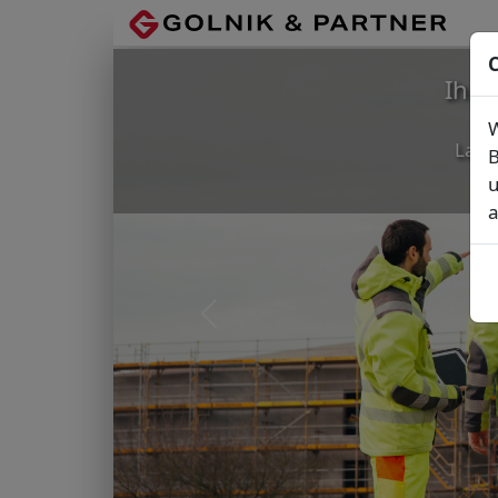
C
Ihr
W
Lage
B
u
a
Vorheriges Bild