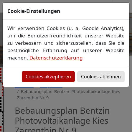
Cookie-Einstellungen
Ihr Vermessungsbüro in
Wir verwenden Cookies (u. a. Google Analytics),
Mecklenburg-Vorpommern
um die Benutzerfreundlichkeit unserer Website
Wir vermessen Ihr Grundstück
zu verbessern und sicherzustellen, dass Sie die
Vorheriges Bild
Näch
Lageplan
▪
Absteckung
▪
Bauvermessung
▪
bestmögliche Erfahrung auf unserer Website
Gebäudeeinmessung
machen.
Datenschutzerklärung
Grenzfeststellung
▪
Amtliche Auskünfte und
Auszüge
Cookies akzeptieren
Cookies ablehnen
Startseite
Baugebiete
Bebauungsplan Bentzin Photovoltaikanlage Kies
Zarrenthin Nr. 9
Bebauungsplan Bentzin
Photovoltaikanlage Kies
Zarrenthin Nr. 9