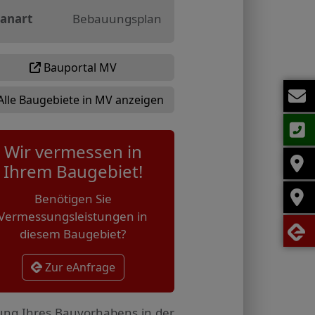
lanart
Bebauungsplan
Bauportal MV
Alle Baugebiete in MV anzeigen
Wir vermessen in
Ihrem Baugebiet!
Benötigen Sie
Vermessungsleistungen in
diesem Baugebiet?
Zur eAnfrage
tung Ihres Bauvorhabens in der