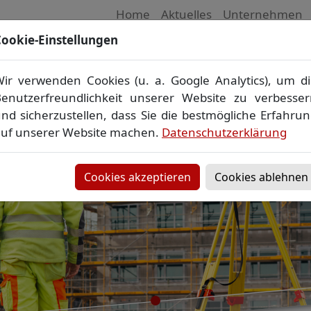
Home
Aktuelles
Unternehmen
ookie-Einstellungen
 Vermessungsbüro in Mecklenburg-Vorpom
Wir vermessen Ihr Grundstück
ir verwenden Cookies (u. a. Google Analytics), um d
plan
▪
Absteckung
▪
Bauvermessung
▪
Gebäudeeinmes
enutzerfreundlichkeit unserer Website zu verbesse
Grenzfeststellung
▪
Amtliche Auskünfte und Auszüge
nd sicherzustellen, dass Sie die bestmögliche Erfahru
uf unserer Website machen.
Datenschutzerklärung
Cookies akzeptieren
Cookies ablehnen