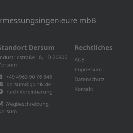
Vermessungs­­ingenieure mbB
Standort Dersum
Rechtliches
Industriestraße 8, D-26906
AGB
Dersum
Impressum
+49 4963 90 76 846
Datenschutz
dersum@golnik.de
Kontakt
nach Vereinbarung
Wegbeschreibung
Dersum