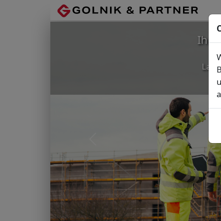
C
Ihr
W
Lage
B
u
a
Vorheriges Bild