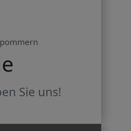
orpommern
de
en Sie uns!