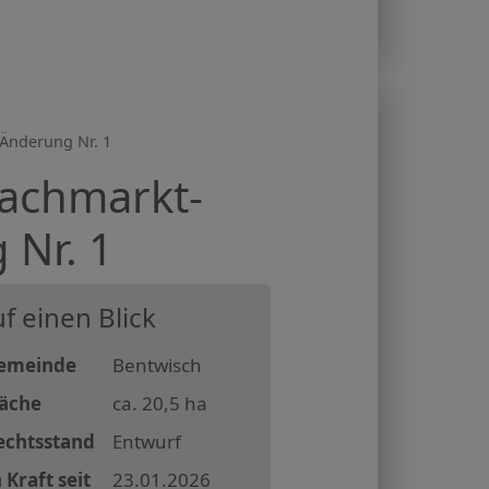
Änderung Nr. 1
achmarkt-
 Nr. 1
f einen Blick
emeinde
Bentwisch
läche
ca. 20,5 ha
echtsstand
Entwurf
 Kraft seit
23.01.2026