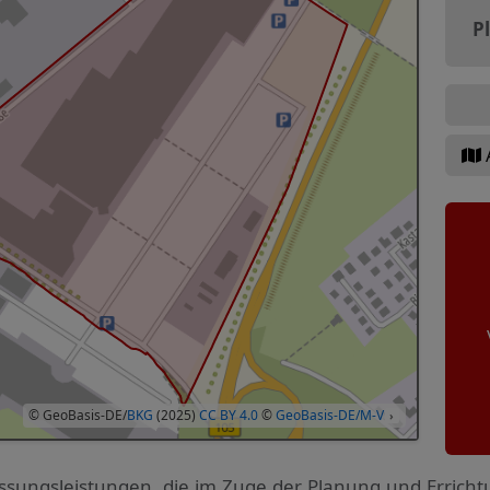
P
© GeoBasis-DE/
BKG
(2025)
CC BY 4.0
©
GeoBasis-DE/M-V
›
ssungs­leistungen, die im Zuge der Planung und Errich