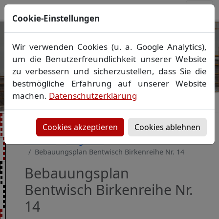
Cookie-Einstellungen
Ihr Vermessungsbüro in
Wir verwenden Cookies (u. a. Google Analytics),
Mecklenburg-Vorpommern
um die Benutzerfreundlichkeit unserer Website
Wir vermessen Ihr Grundstück
zu verbessern und sicherzustellen, dass Sie die
Vorheriges Bild
Näch
Lageplan
▪
Absteckung
▪
Bauvermessung
▪
bestmögliche Erfahrung auf unserer Website
Gebäudeeinmessung
machen.
Datenschutzerklärung
Grenzfeststellung
▪
Amtliche Auskünfte und
Auszüge
Cookies akzeptieren
Cookies ablehnen
Startseite
Baugebiete
Bebauungsplan Bentwisch Birkenreihe Nr. 14
Bebauungsplan
Bentwisch Birkenreihe Nr.
14