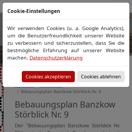
Cookie-Einstellungen
Ihr Vermessungsbüro in
Wir verwenden Cookies (u. a. Google Analytics),
Mecklenburg-Vorpommern
um die Benutzerfreundlichkeit unserer Website
Wir vermessen Ihr Grundstück
zu verbessern und sicherzustellen, dass Sie die
Vorheriges Bild
Näch
Lageplan
▪
Absteckung
▪
Bauvermessung
▪
bestmögliche Erfahrung auf unserer Website
Gebäudeeinmessung
machen.
Datenschutzerklärung
Grenzfeststellung
▪
Amtliche Auskünfte und
Auszüge
Cookies akzeptieren
Cookies ablehnen
Startseite
Baugebiete
Bebauungsplan Banzkow Störblick Nr. 9
Bebauungsplan Banzkow
Störblick Nr. 9
Der "Bebauungsplan Banzkow Störblick Nr.