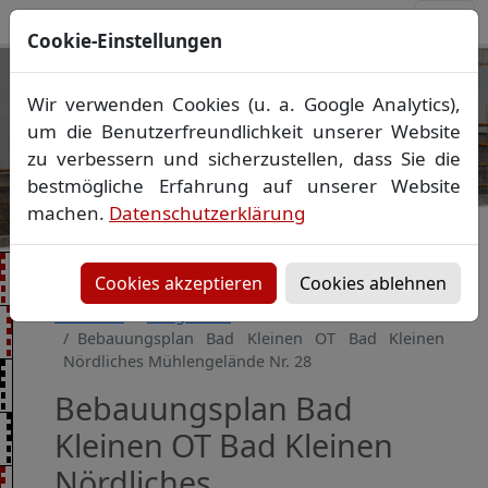
Cookie-Einstellungen
Ihr Vermessungsbüro in
Wir verwenden Cookies (u. a. Google Analytics),
Mecklenburg-Vorpommern
um die Benutzerfreundlichkeit unserer Website
Wir vermessen Ihr Grundstück
zu verbessern und sicherzustellen, dass Sie die
Vorheriges Bild
Näch
Lageplan
▪
Absteckung
▪
Bauvermessung
▪
bestmögliche Erfahrung auf unserer Website
Gebäudeeinmessung
machen.
Datenschutzerklärung
Grenzfeststellung
▪
Amtliche Auskünfte und
Auszüge
Cookies akzeptieren
Cookies ablehnen
Startseite
Baugebiete
Bebauungsplan Bad Kleinen OT Bad Kleinen
Nördliches Mühlengelände Nr. 28
Bebauungsplan Bad
Kleinen OT Bad Kleinen
Nördliches