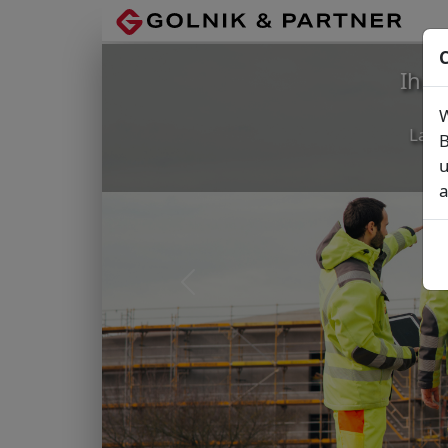
C
Ihr
W
Lage
B
u
a
Vorheriges Bild