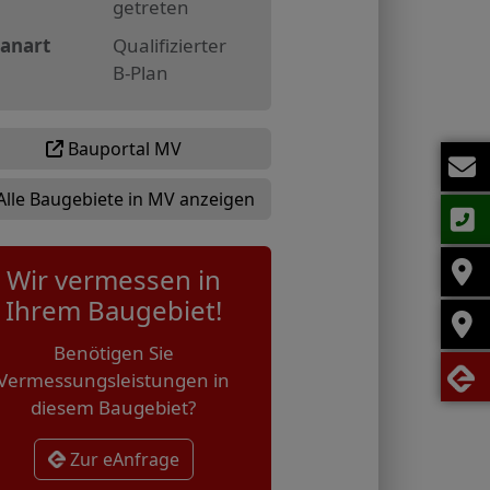
getreten
lanart
Qualifizierter
B-Plan
Bauportal MV
Alle Baugebiete in MV anzeigen
Wir vermessen in
Ihrem Baugebiet!
Benötigen Sie
Vermessungsleistungen in
diesem Baugebiet?
Zur eAnfrage