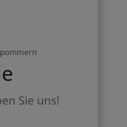
orpommern
de
en Sie uns!