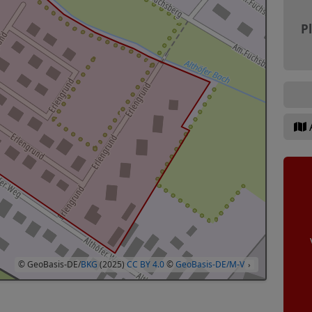
P
© GeoBasis-DE/
BKG
(2025)
CC BY 4.0
©
GeoBasis-DE/M-V
›