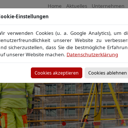
Home
Aktuelles
Unternehmen
ookie-Einstellungen
 Vermessungsbüro in Mecklenburg-Vorpom
Wir vermessen Ihr Grundstück
ir verwenden Cookies (u. a. Google Analytics), um d
plan
▪
Absteckung
▪
Bauvermessung
▪
Gebäudeeinmes
enutzerfreundlichkeit unserer Website zu verbesse
Grenzfeststellung
▪
Amtliche Auskünfte und Auszüge
nd sicherzustellen, dass Sie die bestmögliche Erfahru
uf unserer Website machen.
Datenschutzerklärung
Cookies akzeptieren
Cookies ablehnen