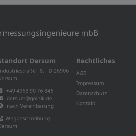
Vermessungs­­ingenieure mbB
Standort Dersum
Rechtliches
Industriestraße 8, D-26906
AGB
Dersum
Impressum
+49 4963 90 76 846
Datenschutz
dersum@golnik.de
Kontakt
nach Vereinbarung
Wegbeschreibung
Dersum