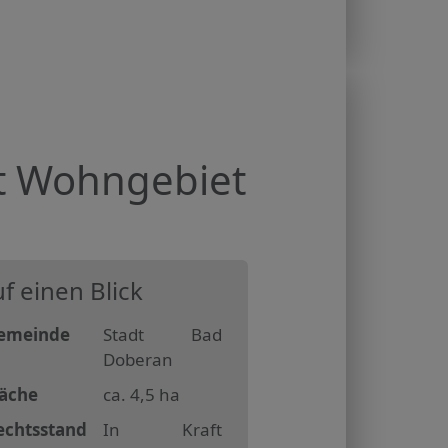
t Wohngebiet
f einen Blick
emeinde
Stadt Bad
Doberan
läche
ca. 4,5 ha
echtsstand
In Kraft