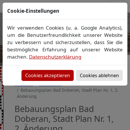
Cookie-Einstellungen
Ihr Vermessungsbüro in
Wir verwenden Cookies (u. a. Google Analytics),
Mecklenburg-Vorpommern
um die Benutzerfreundlichkeit unserer Website
Wir vermessen Ihr Grundstück
zu verbessern und sicherzustellen, dass Sie die
Vorheriges Bild
Näch
Lageplan
▪
Absteckung
▪
Bauvermessung
▪
bestmögliche Erfahrung auf unserer Website
Gebäudeeinmessung
machen.
Datenschutzerklärung
Grenzfeststellung
▪
Amtliche Auskünfte und
Auszüge
Cookies akzeptieren
Cookies ablehnen
Startseite
Baugebiete
Bebauungsplan Bad Doberan, Stadt Plan Nr. 1, 2.
Änderung
Bebauungsplan Bad
Doberan, Stadt Plan Nr. 1,
2. Änderung