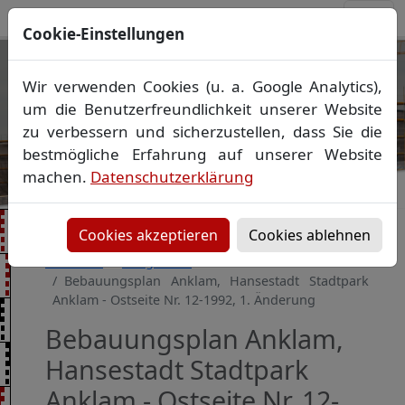
Cookie-Einstellungen
Ihr Vermessungsbüro in
Wir verwenden Cookies (u. a. Google Analytics),
Mecklenburg-Vorpommern
um die Benutzerfreundlichkeit unserer Website
Wir vermessen Ihr Grundstück
zu verbessern und sicherzustellen, dass Sie die
Vorheriges Bild
Näch
Lageplan
▪
Absteckung
▪
Bauvermessung
▪
bestmögliche Erfahrung auf unserer Website
Gebäudeeinmessung
machen.
Datenschutzerklärung
Grenzfeststellung
▪
Amtliche Auskünfte und
Auszüge
Cookies akzeptieren
Cookies ablehnen
Startseite
Baugebiete
Bebauungsplan Anklam, Hansestadt Stadtpark
Anklam - Ostseite Nr. 12-1992, 1. Änderung
Bebauungsplan Anklam,
Hansestadt Stadtpark
Anklam - Ostseite Nr. 12-