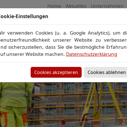
Home
Aktuelles
Unternehmen
ookie-Einstellungen
 Vermessungsbüro in Mecklenburg-Vorpom
Wir vermessen Ihr Grundstück
ir verwenden Cookies (u. a. Google Analytics), um d
plan
▪
Absteckung
▪
Bauvermessung
▪
Gebäudeeinmes
enutzerfreundlichkeit unserer Website zu verbesse
Grenzfeststellung
▪
Amtliche Auskünfte und Auszüge
nd sicherzustellen, dass Sie die bestmögliche Erfahru
uf unserer Website machen.
Datenschutzerklärung
Cookies akzeptieren
Cookies ablehnen