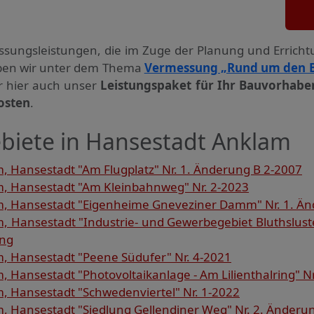
ssungs­leistungen, die im Zuge der Planung und Errich
haben wir unter dem Thema
Vermessung „Rund um den 
ir hier auch unser
Leistungspaket für Ihr Bauvorhabe
osten
.
biete in Hansestadt Anklam
 Hansestadt "Am Flugplatz" Nr. 1. Änderung B 2-2007
, Hansestadt "Am Kleinbahnweg" Nr. 2-2023
, Hansestadt "Eigenheime Gneveziner Damm" Nr. 1. Än
 Hansestadt "Industrie- und Gewerbegebiet Bluthsluste
ung
 Hansestadt "Peene Südufer" Nr. 4-2021
Hansestadt "Photovoltaikanlage - Am Lilienthalring" Nr
 Hansestadt "Schwedenviertel" Nr. 1-2022
 Hansestadt "Siedlung Gellendiner Weg" Nr. 2. Änderu