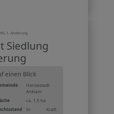
95, 1. Änderung
t Siedlung
derung
f einen Blick
emeinde
Hansestadt
Anklam
läche
ca. 1,5 ha
echtsstand
In Kraft