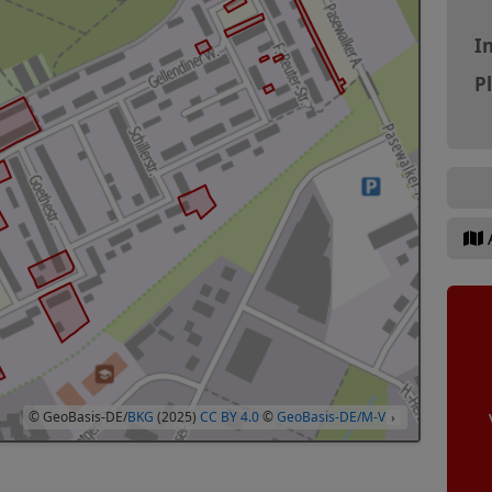
In
P
© GeoBasis-DE/
BKG
(2025)
CC BY 4.0
©
GeoBasis-DE/M-V
›