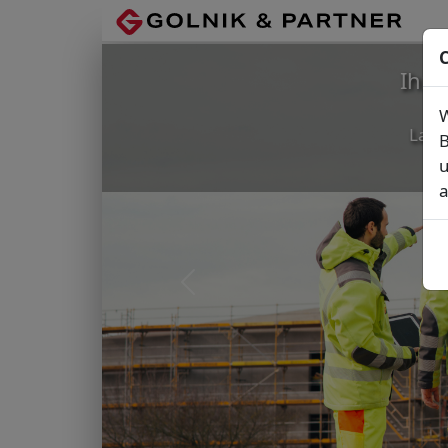
C
Ihr
W
Lage
B
u
a
Vorheriges Bild