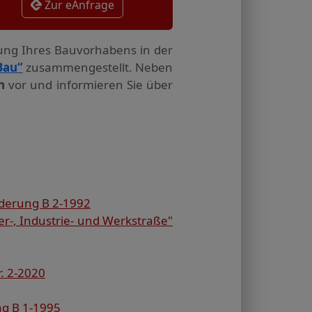
Zur eAnfrage
tung Ihres Bauvorhabens in der
Bau“
zusammengestellt. Neben
n
vor und informieren Sie über
derung B 2-1992
r-, Industrie- und Werkstraße"
. 2-2020
ng B 1-1995