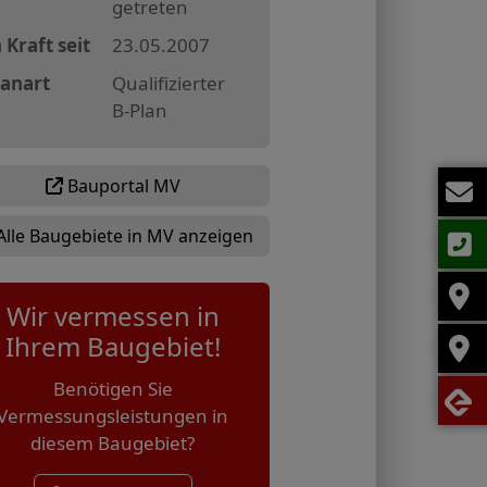
getreten
 Kraft seit
23.05.2007
lanart
Qualifizierter
B-Plan
Bauportal MV
Alle Baugebiete in MV anzeigen
Wir vermessen in
Ihrem Baugebiet!
Benötigen Sie
Vermessungsleistungen in
diesem Baugebiet?