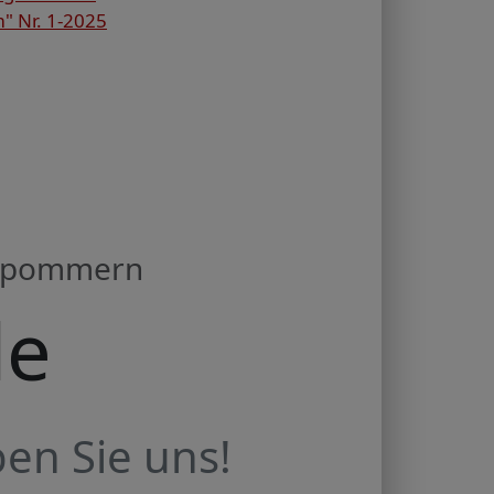
 Nr. 1-2025
orpommern
de
en Sie uns!