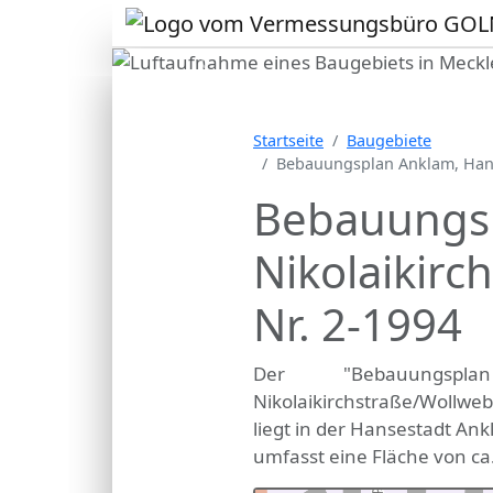
Vorheriges Bild
Ihr
Startseite
Baugebiete
Lage
Bebauungsplan Anklam, Hanse
Bebauungsp
Nikolaikir
Nr. 2-1994
Der "Bebauungspl
Nikolaikirchstraße/Wollwe
liegt in der Hansestadt Ank
umfasst eine Fläche von ca