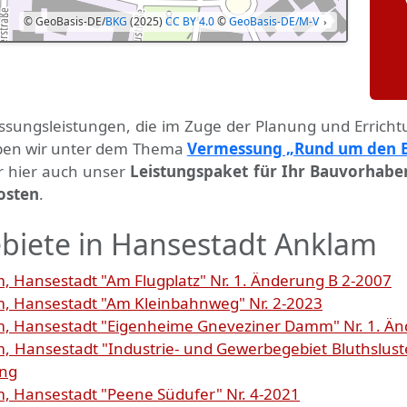
© GeoBasis-DE/
BKG
(2025)
CC BY 4.0
©
GeoBasis-DE/M-V
›
ssungs­leistungen, die im Zuge der Planung und Errich
haben wir unter dem Thema
Vermessung „Rund um den 
ir hier auch unser
Leistungspaket für Ihr Bauvorhabe
osten
.
biete in Hansestadt Anklam
 Hansestadt "Am Flugplatz" Nr. 1. Änderung B 2-2007
, Hansestadt "Am Kleinbahnweg" Nr. 2-2023
, Hansestadt "Eigenheime Gneveziner Damm" Nr. 1. Än
 Hansestadt "Industrie- und Gewerbegebiet Bluthsluste
ung
 Hansestadt "Peene Südufer" Nr. 4-2021