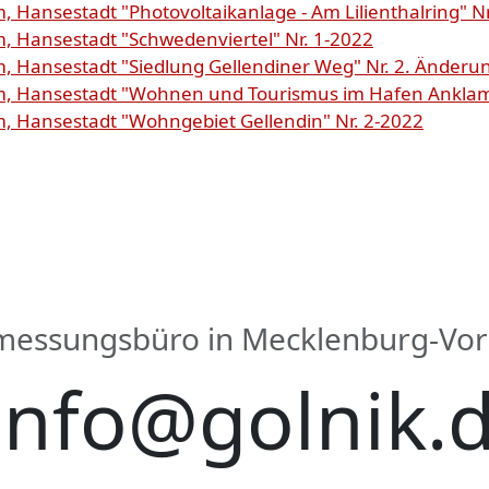
Hansestadt "Photovoltaikanlage - Am Lilienthalring" Nr
 Hansestadt "Schwedenviertel" Nr. 1-2022
 Hansestadt "Siedlung Gellendiner Weg" Nr. 2. Änderu
, Hansestadt "Wohnen und Tourismus im Hafen Anklam"
 Hansestadt "Wohngebiet Gellendin" Nr. 2-2022
rmessungsbüro in Mecklenburg-V
info@golnik.