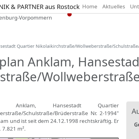
Home
Aktuelles
Un
 Vermessungsbüro in Mecklenburg-Vorpom
Wir vermessen Ihr Grundstück
plan
▪
Absteckung
▪
Bauvermessung
▪
Gebäudeeinmes
stadt Quartier Nikolaikirchstraße/Wollweberstraße/Schulstraße/
Grenzfeststellung
▪
Amtliche Auskünfte und Auszüge
lan Anklam, Hansestadt
chstraße/Wollweberstraß
an Anklam, Hansestadt Quartier
Au
berstraße/Schulstraße/Brüderstraße Nr. 2-1994"
lam und ist seit dem 24.12.1998 rechtskräftig. Er
G
. 7.821 m².