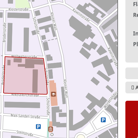
F
R
In
P
A