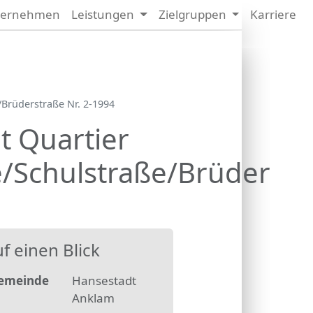
ternehmen
Leistungen
Zielgruppen
Karriere
Nächstes Bild
mern
sung
Brüderstraße Nr. 2-1994
 Quartier
e/Schulstraße/Brüderstr
f einen Blick
emeinde
Hansestadt
Anklam