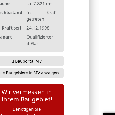
läche
ca. 7.821 m²
echtsstand
In Kraft
getreten
 Kraft seit
24.12.1998
lanart
Qualifizierter
B-Plan
Bauportal MV
lle Baugebiete in MV anzeigen
Wir vermessen in
Ihrem Baugebiet!
Benötigen Sie