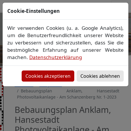
Cookie-Einstellungen
Ihr Vermessungsbüro in
Wir verwenden Cookies (u. a. Google Analytics),
Mecklenburg-Vorpommern
um die Benutzerfreundlichkeit unserer Website
Wir vermessen Ihr Grundstück
zu verbessern und sicherzustellen, dass Sie die
Vorheriges Bild
Näch
Lageplan
▪
Absteckung
▪
Bauvermessung
▪
bestmögliche Erfahrung auf unserer Website
Gebäudeeinmessung
machen.
Datenschutzerklärung
Grenzfeststellung
▪
Amtliche Auskünfte und
Auszüge
Cookies akzeptieren
Cookies ablehnen
Startseite
Baugebiete
Bebauungsplan Anklam, Hansestadt
Photovoltaikanlage - Am Schanzenberg Nr. 1-2023
Bebauungsplan Anklam,
Hansestadt
Photovoltaikanlage - Am