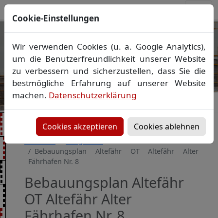
Cookie-Einstellungen
Ihr Vermessungsbüro in
Wir verwenden Cookies (u. a. Google Analytics),
Mecklenburg-Vorpommern
um die Benutzerfreundlichkeit unserer Website
Wir vermessen Ihr Grundstück
zu verbessern und sicherzustellen, dass Sie die
Vorheriges Bild
Näch
Lageplan
▪
Absteckung
▪
Bauvermessung
▪
bestmögliche Erfahrung auf unserer Website
Gebäudeeinmessung
machen.
Datenschutzerklärung
Grenzfeststellung
▪
Amtliche Auskünfte und
Auszüge
Cookies akzeptieren
Cookies ablehnen
Startseite
Baugebiete
Bebauungsplan Altefähr OT Altefähr Alter
Fährhafen Nr. 8
Bebauungsplan Altefähr
OT Altefähr Alter
Fährhafen Nr. 8