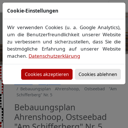
Cookie-Einstellungen
Ihr Vermessungsbüro in
Wir verwenden Cookies (u. a. Google Analytics),
Mecklenburg-Vorpommern
um die Benutzerfreundlichkeit unserer Website
Wir vermessen Ihr Grundstück
zu verbessern und sicherzustellen, dass Sie die
Vorheriges Bild
Näch
Lageplan
▪
Absteckung
▪
Bauvermessung
▪
bestmögliche Erfahrung auf unserer Website
Gebäudeeinmessung
machen.
Datenschutzerklärung
Grenzfeststellung
▪
Amtliche Auskünfte und
Auszüge
Cookies akzeptieren
Cookies ablehnen
Startseite
Baugebiete
Bebauungsplan Ahrenshoop, Ostseebad "Am
Schifferberg" Nr. 5
Bebauungsplan
Ahrenshoop, Ostseebad
"Am Schifferberg" Nr. 5