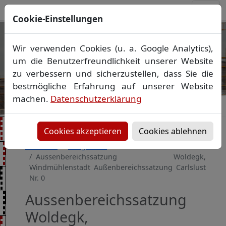
Cookie-Einstellungen
Ihr Vermessungsbüro in
Wir verwenden Cookies (u. a. Google Analytics),
Mecklenburg-Vorpommern
um die Benutzerfreundlichkeit unserer Website
Wir vermessen Ihr Grundstück
zu verbessern und sicherzustellen, dass Sie die
Vorheriges Bild
Näch
Lageplan
▪
Absteckung
▪
Bauvermessung
▪
bestmögliche Erfahrung auf unserer Website
Gebäudeeinmessung
machen.
Datenschutzerklärung
Grenzfeststellung
▪
Amtliche Auskünfte und
Auszüge
Cookies akzeptieren
Cookies ablehnen
Startseite
Baugebiete
Aussenbereichssatzung Woldegk,
Windmühlenstadt Außenbereichssatzung Carlslust
Nr. 0
Aussenbereichssatzung
Woldegk,