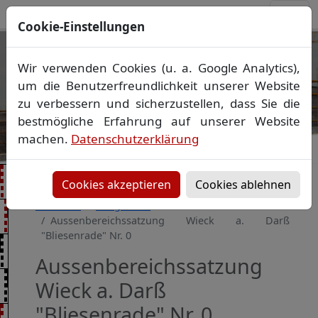
Cookie-Einstellungen
Ihr Vermessungsbüro in
Wir verwenden Cookies (u. a. Google Analytics),
Mecklenburg-Vorpommern
um die Benutzerfreundlichkeit unserer Website
Wir vermessen Ihr Grundstück
zu verbessern und sicherzustellen, dass Sie die
Vorheriges Bild
Näch
Lageplan
▪
Absteckung
▪
Bauvermessung
▪
bestmögliche Erfahrung auf unserer Website
Gebäudeeinmessung
machen.
Datenschutzerklärung
Grenzfeststellung
▪
Amtliche Auskünfte und
Auszüge
Cookies akzeptieren
Cookies ablehnen
Startseite
Baugebiete
Aussenbereichssatzung Wieck a. Darß
"Bliesenrade" Nr. 0
Aussenbereichssatzung
Wieck a. Darß
"Bliesenrade" Nr. 0