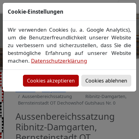
Cookie-Einstellungen
Ihr Vermessungsbüro in
Wir verwenden Cookies (u. a. Google Analytics),
Mecklenburg-Vorpommern
um die Benutzerfreundlichkeit unserer Website
Wir vermessen Ihr Grundstück
zu verbessern und sicherzustellen, dass Sie die
Vorheriges Bild
Näch
Lageplan
▪
Absteckung
▪
Bauvermessung
▪
bestmögliche Erfahrung auf unserer Website
Gebäudeeinmessung
machen.
Datenschutzerklärung
Grenzfeststellung
▪
Amtliche Auskünfte und
Auszüge
Cookies akzeptieren
Cookies ablehnen
Startseite
Baugebiete
Aussenbereichssatzung Ribnitz-Damgarten,
Bernsteinstadt OT Dechowshof Gutshaus Nr. 0
Aussenbereichssatzung
Ribnitz-Damgarten,
Bernsteinstadt OT