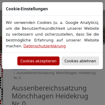
Cookie-Einstellungen
Ihr Vermessungsbüro in
Wir verwenden Cookies (u. a. Google Analytics),
Mecklenburg-Vorpommern
um die Benutzerfreundlichkeit unserer Website
Wir vermessen Ihr Grundstück
zu verbessern und sicherzustellen, dass Sie die
Vorheriges Bild
Näch
Lageplan
▪
Absteckung
▪
Bauvermessung
▪
bestmögliche Erfahrung auf unserer Website
Gebäudeeinmessung
machen.
Datenschutzerklärung
Grenzfeststellung
▪
Amtliche Auskünfte und
Auszüge
Cookies akzeptieren
Cookies ablehnen
Startseite
Baugebiete
Aussenbereichssatzung Mönchhagen Heidekrug
Nr. 0
Aussenbereichssatzung
Mönchhagen Heidekrug
Nr. 0