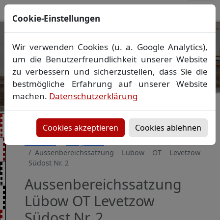
Cookie-Einstellungen
Ihr Vermessungsbüro in
Wir verwenden Cookies (u. a. Google Analytics),
Mecklenburg-Vorpommern
um die Benutzerfreundlichkeit unserer Website
Wir vermessen Ihr Grundstück
zu verbessern und sicherzustellen, dass Sie die
Vorheriges Bild
Näch
Lageplan
▪
Absteckung
▪
Bauvermessung
▪
bestmögliche Erfahrung auf unserer Website
Gebäudeeinmessung
machen.
Datenschutzerklärung
Grenzfeststellung
▪
Amtliche Auskünfte und
Auszüge
Cookies akzeptieren
Cookies ablehnen
Startseite
Baugebiete
Aussenbereichssatzung Lübow OT Levetzow
Südost Nr. 2
Aussenbereichssatzung
Lübow OT Levetzow
Südost Nr. 2