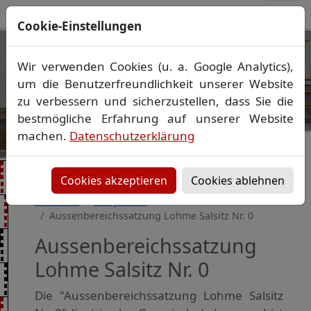
Cookie-Einstellungen
Ihr Vermessungsbüro in
Wir verwenden Cookies (u. a. Google Analytics),
Mecklenburg-Vorpommern
um die Benutzerfreundlichkeit unserer Website
Wir vermessen Ihr Grundstück
zu verbessern und sicherzustellen, dass Sie die
Vorheriges Bild
Näch
Lageplan
▪
Absteckung
▪
Bauvermessung
▪
bestmögliche Erfahrung auf unserer Website
Gebäudeeinmessung
machen.
Datenschutzerklärung
Grenzfeststellung
▪
Amtliche Auskünfte und
Auszüge
Cookies akzeptieren
Cookies ablehnen
Startseite
Baugebiete
Aussenbereichssatzung Lohme Salsitz Nr. 0
Aussenbereichssatzung
Lohme Salsitz Nr. 0
Die "Aussenbereichssatzung Lohme Salsitz