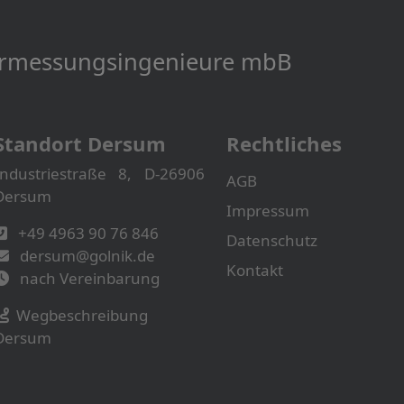
Vermessungs­­ingenieure mbB
Standort Dersum
Rechtliches
Industriestraße 8, D-26906
AGB
Dersum
Impressum
+49 4963 90 76 846
Datenschutz
dersum@golnik.de
Kontakt
nach Vereinbarung
Wegbeschreibung
Dersum