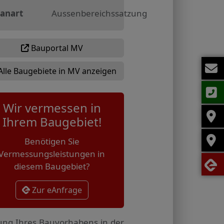
lanart
Aussenbereichssatzung
Bauportal MV
Alle Baugebiete in MV anzeigen
Wir vermessen in
Ihrem Baugebiet!
Benötigen Sie
Vermessungsleistungen in
diesem Baugebiet?
Zur eAnfrage
tung Ihres Bauvorhabens in der