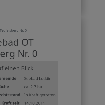
eufelsberg Nr. 0
ebad OT
erg Nr. 0
f einen Blick
emeinde
Seebad Loddin
läche
ca. 2,7 ha
echtsstand
In Kraft getreten
 Kraft seit
14.10.2011