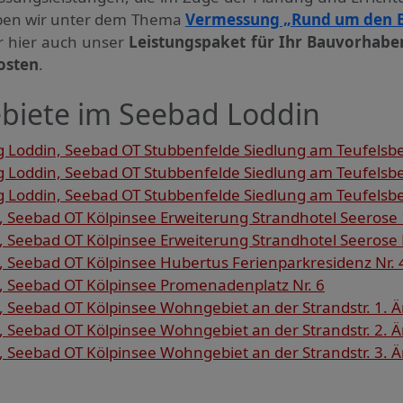
haben wir unter dem Thema
Vermessung „Rund um den 
ir hier auch unser
Leistungspaket für Ihr Bauvorhabe
osten
.
biete im Seebad Loddin
 Loddin, Seebad OT Stubbenfelde Siedlung am Teufelsbe
 Loddin, Seebad OT Stubbenfelde Siedlung am Teufelsbe
 Loddin, Seebad OT Stubbenfelde Siedlung am Teufelsbe
 Seebad OT Kölpinsee Erweiterung Strandhotel Seerose 
 Seebad OT Kölpinsee Erweiterung Strandhotel Seerose 
 Seebad OT Kölpinsee Hubertus Ferienparkresidenz Nr. 
 Seebad OT Kölpinsee Promenadenplatz Nr. 6
Seebad OT Kölpinsee Wohngebiet an der Strandstr. 1. Ä
Seebad OT Kölpinsee Wohngebiet an der Strandstr. 2. Ä
Seebad OT Kölpinsee Wohngebiet an der Strandstr. 3. Ä