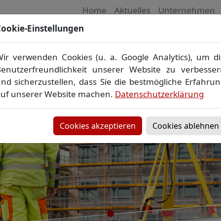
Home
Aktuelles
Unternehmen
ookie-Einstellungen
 Vermessungsbüro in Mecklenburg-Vorpom
Wir vermessen Ihr Grundstück
ir verwenden Cookies (u. a. Google Analytics), um d
plan
▪
Absteckung
▪
Bauvermessung
▪
Gebäudeeinmes
enutzerfreundlichkeit unserer Website zu verbesse
Grenzfeststellung
▪
Amtliche Auskünfte und Auszüge
nd sicherzustellen, dass Sie die bestmögliche Erfahru
uf unserer Website machen.
Datenschutzerklärung
Cookies akzeptieren
Cookies ablehnen