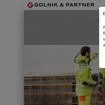
C
Ihr
W
Lage
B
u
a
Vorheriges Bild