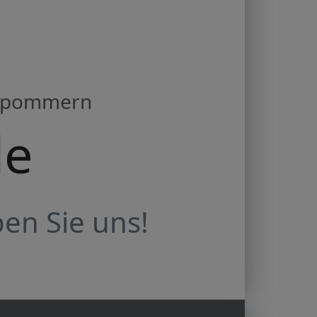
orpommern
de
en Sie uns!