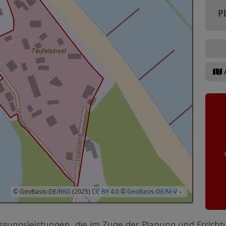
P
© GeoBasis-DE/
BKG
(2025)
CC BY 4.0
©
GeoBasis-DE/M-V
›
ssungs­leistungen, die im Zuge der Planung und Errich