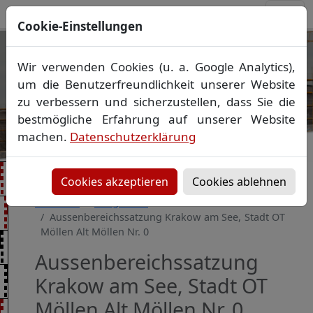
Cookie-Einstellungen
Ihr Vermessungsbüro in
Wir verwenden Cookies (u. a. Google Analytics),
Mecklenburg-Vorpommern
um die Benutzerfreundlichkeit unserer Website
Wir vermessen Ihr Grundstück
zu verbessern und sicherzustellen, dass Sie die
Vorheriges Bild
Näch
Lageplan
▪
Absteckung
▪
Bauvermessung
▪
bestmögliche Erfahrung auf unserer Website
Gebäudeeinmessung
machen.
Datenschutzerklärung
Grenzfeststellung
▪
Amtliche Auskünfte und
Auszüge
Cookies akzeptieren
Cookies ablehnen
Startseite
Baugebiete
Aussenbereichssatzung Krakow am See, Stadt OT
Möllen Alt Möllen Nr. 0
Aussenbereichssatzung
Krakow am See, Stadt OT
Möllen Alt Möllen Nr. 0