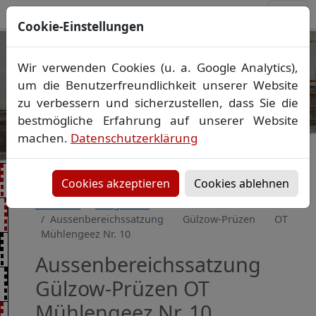
Cookie-Einstellungen
Ihr Vermessungsbüro in
Wir verwenden Cookies (u. a. Google Analytics),
Mecklenburg-Vorpommern
um die Benutzerfreundlichkeit unserer Website
Wir vermessen Ihr Grundstück
zu verbessern und sicherzustellen, dass Sie die
Vorheriges Bild
Näch
Lageplan
▪
Absteckung
▪
Bauvermessung
▪
bestmögliche Erfahrung auf unserer Website
Gebäudeeinmessung
machen.
Datenschutzerklärung
Grenzfeststellung
▪
Amtliche Auskünfte und
Auszüge
Cookies akzeptieren
Cookies ablehnen
Startseite
Baugebiete
Aussenbereichssatzung Gülzow-Prüzen OT
Mühlengeez Nr. 10
Aussenbereichssatzung
Gülzow-Prüzen OT
Mühlengeez Nr. 10