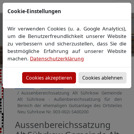
Cookie-Einstellungen
Ihr Vermessungsbüro in
Wir verwenden Cookies (u. a. Google Analytics),
Mecklenburg-Vorpommern
um die Benutzerfreundlichkeit unserer Website
Wir vermessen Ihr Grundstück
zu verbessern und sicherzustellen, dass Sie die
Vorheriges Bild
Näch
Lageplan
▪
Absteckung
▪
Bauvermessung
▪
bestmögliche Erfahrung auf unserer Website
Gebäudeeinmessung
machen.
Datenschutzerklärung
Grenzfeststellung
▪
Amtliche Auskünfte und
Auszüge
Cookies akzeptieren
Cookies ablehnen
Startseite
Baugebiete
Aussenbereichssatzung Alt Sührkow Gemeinde
Alt Sührkow - Außenbereichssatzung für den
Bereich der ehemaligen Gutsanlage des Ortsteiles
Neu Sührkow Nr. 003-002i-SA00200
Aussenbereichssatzung