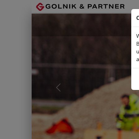
C
W
B
u
a
Vorheriges Bild