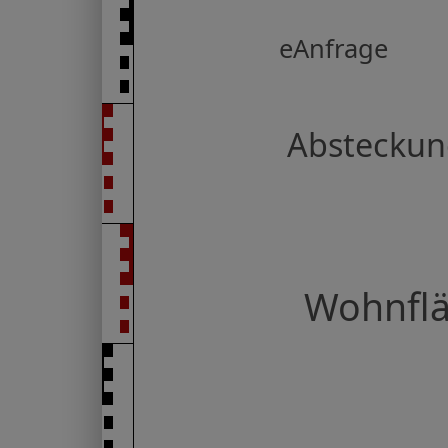
eAnfrage
Abstecku
Wohnfl