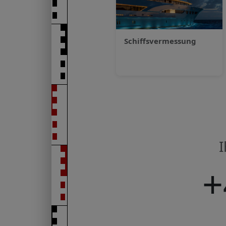
Schiffsvermessung
I
+