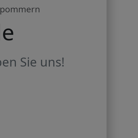
orpommern
de
en Sie uns!