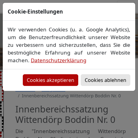
Cookie-Einstellungen
Ihr Vermessungsbüro in
Wir verwenden Cookies (u. a. Google Analytics),
Mecklenburg-Vorpommern
um die Benutzerfreundlichkeit unserer Website
Wir vermessen Ihr Grundstück
zu verbessern und sicherzustellen, dass Sie die
Vorheriges Bild
Näch
Lageplan
▪
Absteckung
▪
Bauvermessung
▪
bestmögliche Erfahrung auf unserer Website
Gebäudeeinmessung
machen.
Datenschutzerklärung
Grenzfeststellung
▪
Amtliche Auskünfte und
Auszüge
Cookies akzeptieren
Cookies ablehnen
Startseite
Baugebiete
Innenbereichssatzung Wittendörp Boddin Nr. 0
Innenbereichssatzung
Wittendörp Boddin Nr. 0
Die "Innenbereichssatzung Wittendörp