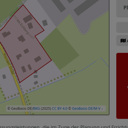
P
© GeoBasis-DE/
BKG
(2025)
CC BY 4.0
©
GeoBasis-DE/M-V
›
ssungs­leistungen, die im Zuge der Planung und Errich