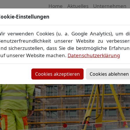
Home
Aktuelles
Unternehmen
ookie-Einstellungen
 Vermessungsbüro in Mecklenburg-Vorpom
Wir vermessen Ihr Grundstück
ir verwenden Cookies (u. a. Google Analytics), um d
plan
▪
Absteckung
▪
Bauvermessung
▪
Gebäudeeinmes
enutzerfreundlichkeit unserer Website zu verbesse
Grenzfeststellung
▪
Amtliche Auskünfte und Auszüge
nd sicherzustellen, dass Sie die bestmögliche Erfahru
uf unserer Website machen.
Datenschutzerklärung
Cookies akzeptieren
Cookies ablehnen