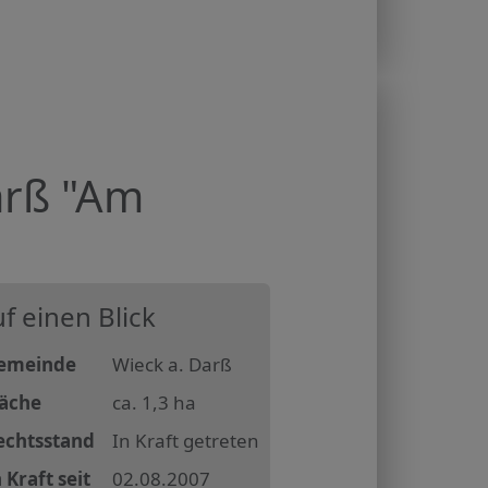
arß "Am
f einen Blick
emeinde
Wieck a. Darß
läche
ca. 1,3 ha
echtsstand
In Kraft getreten
 Kraft seit
02.08.2007