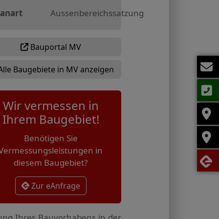
lanart
Aussenbereichssatzung
Bauportal MV
Alle Baugebiete in MV anzeigen
Wir vermessen in
Ihrem Baugebiet!
Benötigen Sie
Vermessungsleistungen in
diesem Baugebiet?
Zur eAnfrage
tung Ihres Bauvorhabens in der