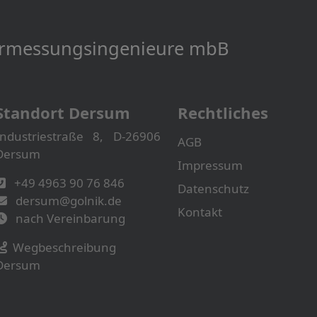
Vermessungs­­ingenieure mbB
Standort Dersum
Rechtliches
Industriestraße 8, D-26906
AGB
Dersum
Impressum
+49 4963 90 76 846
Datenschutz
dersum@golnik.de
Kontakt
nach Vereinbarung
Wegbeschreibung
Dersum