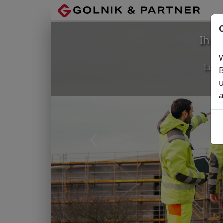
C
Ihr
W
Lage
B
u
a
Vorheriges Bild