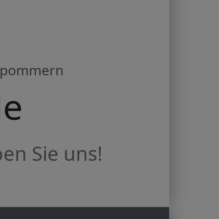
orpommern
de
en Sie uns!